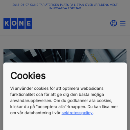
2018-06-07 KONE TAR ÅTERIGEN PLATS PÅ LISTAN ÖVER VÄRLDENS MEST
INNOVATIVA FÖRETAG
Cookies
Vi använder cookies för att optimera webbsidans
funktionalitet och för att ge dig den bästa möjliga
användarupplevelsen. Om du godkänner alla cookies,
klickar du på "acceptera alla"-knappen. Du kan läsa mer
om vår datahantering i vår
sektretesspolicy
.