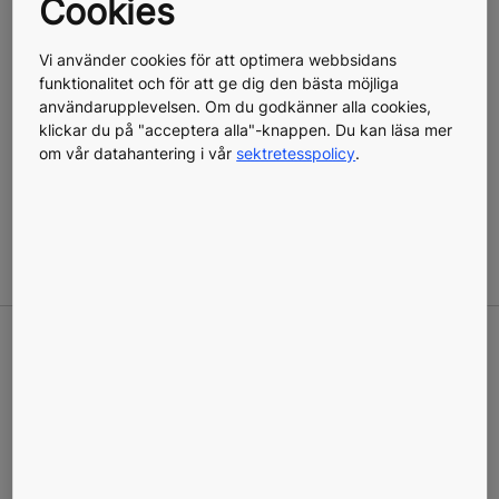
Cookies
Vi använder cookies för att optimera webbsidans
funktionalitet och för att ge dig den bästa möjliga
användarupplevelsen. Om du godkänner alla cookies,
klickar du på "acceptera alla"-knappen. Du kan läsa mer
om vår datahantering i vår
sektretesspolicy
.
Produktinformation
Beskrivning