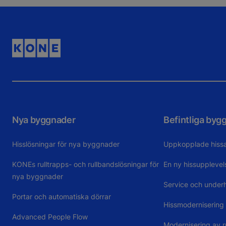
Nya byggnader
Befintliga byg
Hisslösningar för nya byggnader
Uppkopplade hiss
KONEs rulltrapps- och rullbandslösningar för
En ny hissupplevel
nya byggnader
Service och underh
Portar och automatiska dörrar
Hissmodernisering
Advanced People Flow
Modernisering av r