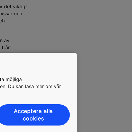
 det viktigt
hissar och
och
en av
 från
 blir totalt
ta möjliga
. Hissarna är
pen. Du kan läsa mer om vår
der till
användningen
andvetter
ariabel
Acceptera alla
essutom en
cookies
 till elnätet.