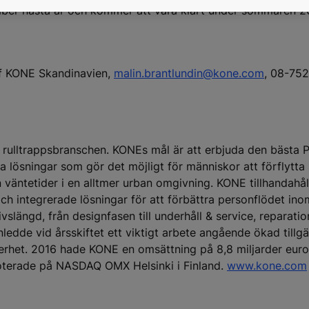
vember nästa år och kommer att vara klart under sommaren 2
f KONE Skandinavien,
malin.brantlundin@kone.com
, 08-75
 rulltrappsbranschen. KONEs mål är att erbjuda den bästa 
 lösningar som gör det möjligt för människor att förflytta
väntetider i en alltmer urban omgivning. KONE tillhandahål
och integrerade lösningar för att förbättra personflödet in
slängd, från designfasen till underhåll & service, reparati
edde vid årsskiftet ett viktigt arbete angående ökad tillgä
nnerhet. 2016 hade KONE en omsättning på 8,8 miljarder euro
noterade på NASDAQ OMX Helsinki i Finland.
www.kone.com