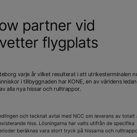
ow partner vid
etter flygplats
öteborg varje år vilket resulterat i att utrikesterminalen
människor i tillbyggnaden har KONE, en av världens ledan
v alla nya hissar och rulltrappor.
dlingen och tecknat avtal med NCC om leverans av totalt 
xisterande hiss. Lösningarna har valts utifrån de specifika
perioder beräknas vara stort tryck på hissarna och rulltrapp