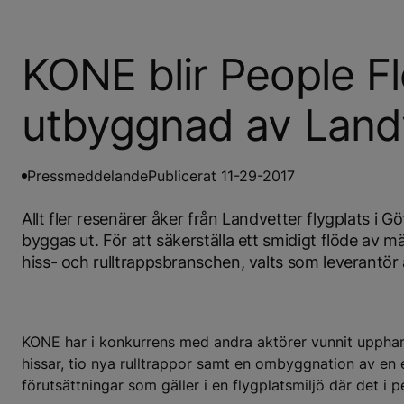
KONE blir People Fl
utbyggnad av Landv
Pressmeddelande
Publicerat 11-29-2017
Allt fler resenärer åker från Landvetter flygplats i G
byggas ut. För att säkerställa ett smidigt flöde av 
hiss- och rulltrappsbranschen, valts som leverantör a
KONE har i konkurrens med andra aktörer vunnit upphan
hissar, tio nya rulltrappor samt en ombyggnation av en e
förutsättningar som gäller i en flygplatsmiljö där det i 