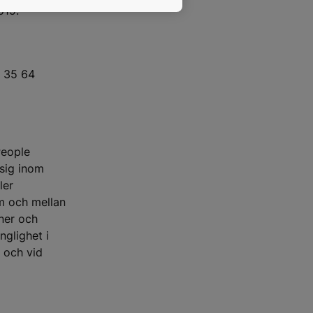
019.
2 35 64
People
 sig inom
ler
om och mellan
oner och
nglighet i
 och vid