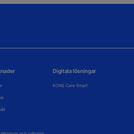
gnader
Digitala lösningar
ar
KONE Care Smart
se
åll
ulltrappor och rullband