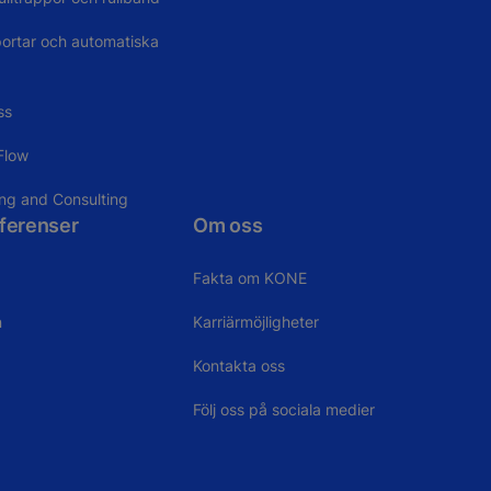
portar och automatiska
ss
Flow
ing and Consulting
eferenser
Om oss
Fakta om KONE
n
Karriärmöjligheter
Kontakta oss
Följ oss på sociala medier