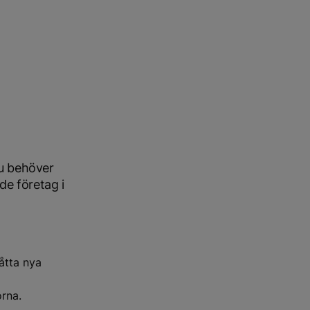
 nu behöver
de företag i
åtta nya
orna.