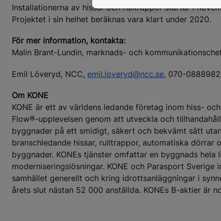
Installationerna av hissar och rulltrappor startar i no
Projektet i sin helhet beräknas vara klart under 2020.
För mer information, kontakta:
Malin Brant-Lundin, marknads- och kommunikationsche
Emil Löveryd, NCC,
emil.loveryd@ncc.se
, 070-0888982
Om KONE
KONE är ett av världens ledande företag inom hiss- och
Flow®-upplevelsen genom att utveckla och tillhandahålla
byggnader på ett smidigt, säkert och bekvämt sätt utan 
branschledande hissar, rulltrappor, automatiska dörrar 
byggnader. KONEs tjänster omfattar en byggnads hela liv
moderniseringslösningar. KONE och Parasport Sverige inl
samhället generellt och kring idrottsanläggningar i sy
årets slut nästan 52 000 anställda. KONEs B-aktier är 