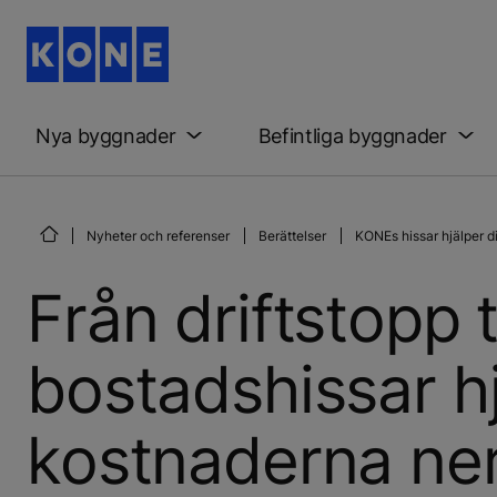
Nya byggnader
Befintliga byggnader
Nyheter och referenser
Berättelser
KONEs hissar hjälper d
Från driftstopp t
bostadshissar hj
kostnaderna ne