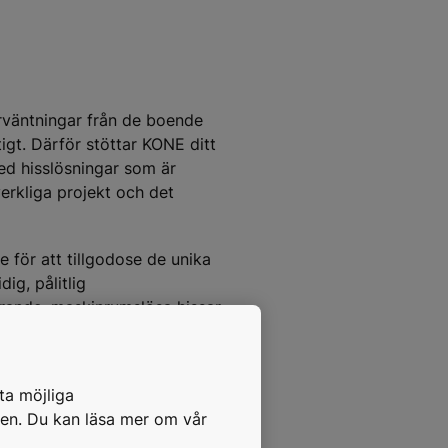
rväntningar från de boende
igt. Därför stöttar KONE ditt
d hisslösningar som är
erkliga projekt och det
för att tillgodose de unika
ig, pålitlig
nde, maskinrumslösa hissar
och kostnader
pfylla alla lokala lagar och
ta möjliga
 effektivitet bidrar till att
pen. Du kan läsa mer om vår
er installationen