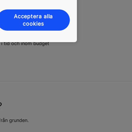
koppling är standard, du är
ch fjärrstyrd service håller
Acceptera alla
iktig tillgång till
cookies
och lägre livscykelkostnader
rter i närområdet ser till att
 i tid och inom budget
?
från grunden.