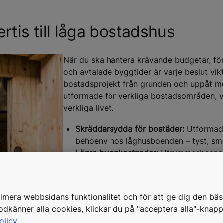
rtis till låga bostadshus
När du ska hantera krävande budgetar, fö
och avtalade byggtider är varje beslut vikt
bostadsprojekt från grunden och uppåt me
utformade för verkliga bostadsområden, v
verkliga livet.
Skräddarsydda för bostäder:
Utformade 
behoenv hos låghusboenden – tyst, smid
Lägre byggkostnader:
Utrymmesbespara
minskar byggprocessens komplexitet 
Fullständig efterlevnad:
Byggd för att up
säkerhetsföreskrifter.
timera webbsidans funktionalitet och för att ge dig den bäs
Inbyggd energibesparing:
Branschledande
känner alla cookies, klickar du på "acceptera alla"-knap
sänka driftskostnaderna också långt eft
olicy
.