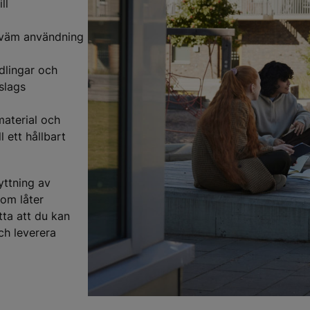
ll
ekväm användning
dlingar och
slags
material och
l ett hållbart
yttning av
som låter
tta att du kan
ch leverera