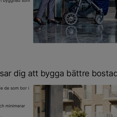
din byggnad som
sar dig att bygga bättre bost
de de som bor i
och minimerar