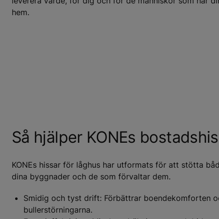
leverera värde, för dig och för de människor som har 
hem.
Så hjälper KONEs bostadshis
KONEs hissar för låghus har utformats för att stötta bå
dina byggnader och de som förvaltar dem.
Smidig och tyst drift: Förbättrar boendekomforten 
bullerstörningarna.