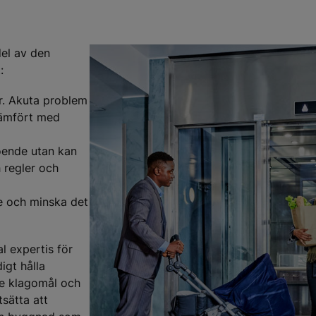
del av den
:
r. Akuta problem
 jämfört med
boende utan kan
 regler och
e och minska det
 expertis för
igt hålla
re klagomål och
tsätta att