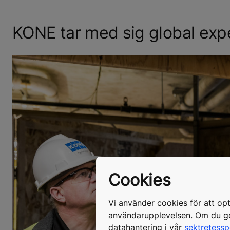
KONE tar med sig global expe
Cookies
Vi använder cookies för att op
användarupplevelsen. Om du god
datahantering i vår
sektretessp