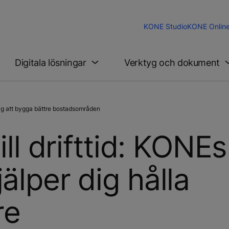
KONE Studio
KONE Onlin
Digitala lösningar
Verktyg och dokument
ig att bygga bättre bostadsområden
ill drifttid: KONEs
älper dig hålla
re