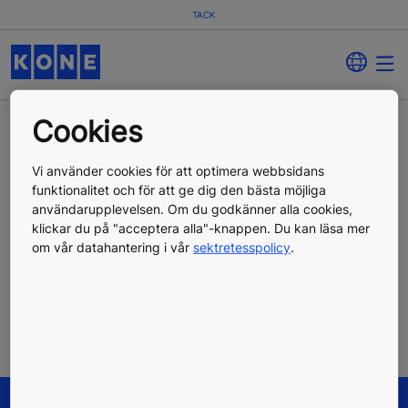
TACK
Cookies
Tack, vi har mottagit er förfrågan!
Vi använder cookies för att optimera webbsidans
funktionalitet och för att ge dig den bästa möjliga
Er förfrågan om att utforska våra service- och
användarupplevelsen. Om du godkänner alla cookies,
moderniseringstjänster har registrerats. En medlem av
klickar du på "acceptera alla"-knappen. Du kan läsa mer
vårt dedikerade säljteam kommer att kontakta er så
om vår datahantering i vår
sektretesspolicy
.
snart som möjligt.
Läs mer om nedstängningen av 2G/3G-näten