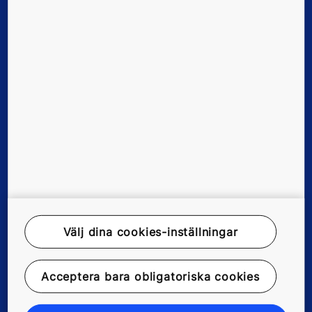
Verktyg och dokument
Nyheter och referenser
Om oss
Rättsligt meddelande
Dataregisterbeskrivning
Välj dina cookies-inställningar
Integritetsskyddspolicy
Miljöinformation
Acceptera bara obligatoriska cookies
Manage cookie preferences