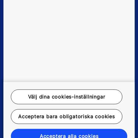
Nya byggnader
Befintliga byggnader
Digitala lösningar
Verktyg och dokument
Nyheter och referenser
Om oss
Välj dina cookies-inställningar
Rättsligt meddelande
Acceptera bara obligatoriska cookies
Dataregisterbeskrivning
Acceptera alla cookies