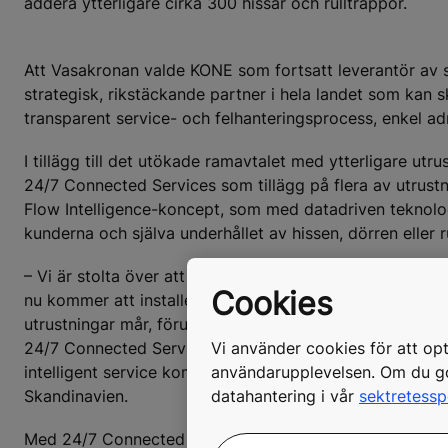
addera ytterligare cirka 300 hissar och rulltrappor.
Att Vasakronan valde KONE som fortsatt leverantör av s
strategisk, rikstäckande partner i hela landet som kan 
transparent service- och felhanteringsprocess, enkel ad
I tillägg till det utökade ramavtalet med ytterligare utr
24/7 Connected Services som tillägg på flera av utrus
Flow Intelligence-koncept, som med datadriven teknolog
kunderna och själva underhållet av hissen, dörren eller r
– Vi är stolta över att ha fått ett fortsatt förtroende 
Cookies
nu kommer att installera 24/7 Connected Services i ett st
utrustningar mår, förutse och förebygga driftstopp samt 
Vi använder cookies för att op
24/7 Connected Services kan antalet driftstopp på Vasa
användarupplevelsen. Om du god
intelligent service kommer att förändra hela branschen
datahantering i vår
sektretessp
Skandinavien.
Med 24/7 Connected Services tar Vasakronan alltså steg