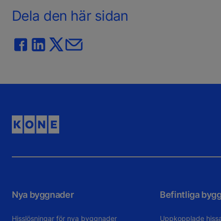
Dela den här sidan
Nya byggnader
Befintliga byg
Hisslösningar för nya byggnader
Uppkopplade hiss