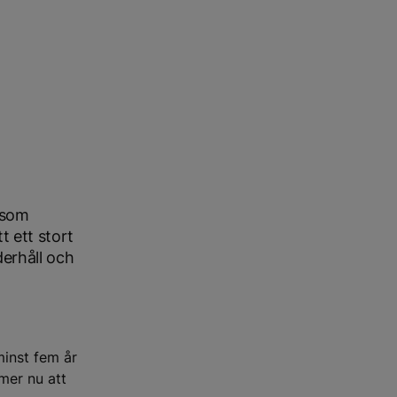
 som
t ett stort
derhåll och
minst fem år
mer nu att