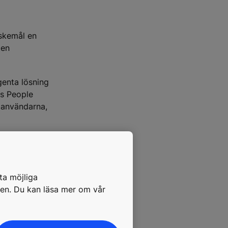
nskemål en
 en
igenta lösning
Es People
 användarna,
t Vasakronan
eras
vår lösning
ta möjliga
ade om att
pen. Du kan läsa mer om vår
 Service KONE
enom att IBMs