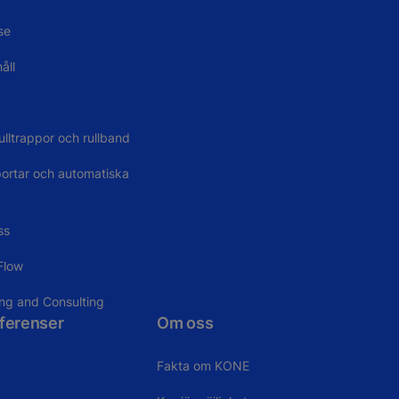
se
åll
ulltrappor och rullband
portar och automatiska
ss
Flow
ing and Consulting
eferenser
Om oss
Fakta om KONE