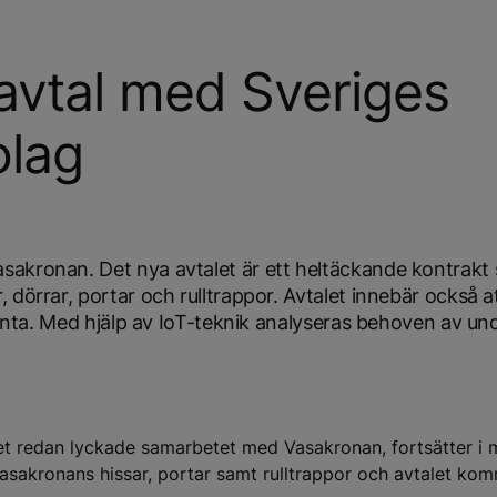
avtal med Sveriges
olag
sakronan. Det nya avtalet är ett heltäckande kontrakt
dörrar, portar och rulltrappor. Avtalet innebär också at
igenta. Med hjälp av IoT-teknik analyseras behoven av un
det redan lyckade samarbetet med Vasakronan, fortsätter i 
asakronans hissar, portar samt rulltrappor och avtalet kom