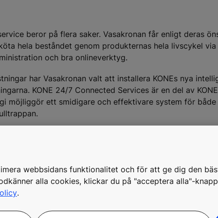
ervice beror på flera saker. Vasakronan får enligt deras ö
sköta hela beståndet genom produkternas hela livscykel via
ministration och bra onlineverktyg.
ustningar har Vasakronan valt att installera KONEs nya intell
tningarna. KONE 24/7 Connected Services är en del av KON
i möjliggör ett smidigare och effektivare system för både
ulltrappan.
och ett utökat uppdrag hos Vasakronan. Vi är också glada at
ort antal av sina hissar. Vi kan därmed i realtid följa hur d
skräddarsy service till varje enskild utrustning. Tack vare 
timera webbsidans funktionalitet och för att ge dig den bäs
kronans utrustningar minimeras i framtiden. Vi är övertyg
känner alla cookies, klickar du på "acceptera alla"-knap
s sätt att arbeta, säger Jonas Granzell, affärsområdeschef
olicy
.
et längre än traditionellt underhåll. Konceptet fungerar g