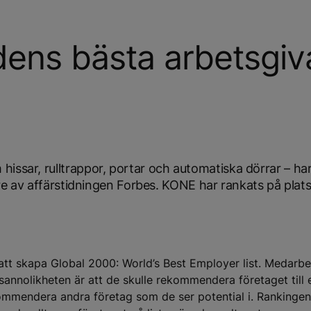
dens bästa arbetsgiv
issar, rulltrappor, portar och automatiska dörrar – ha
vare av affärstidningen Forbes. KONE har rankats på plats
tt skapa Global 2000: World’s Best Employer list. Medarbe
 sannolikheten är att de skulle rekommendera företaget till 
ommendera andra företag som de ser potential i. Rankingen