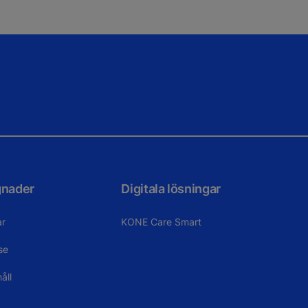
gnader
Digitala lösningar
ar
KONE Care Smart
se
åll