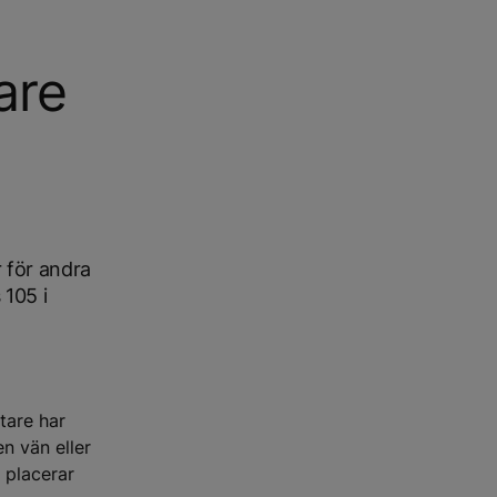
are
r för andra
 105 i
tare har
en vän eller
 placerar