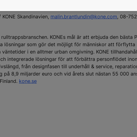
f KONE Skandinavien,
malin.brantlundin@kone.com
, 08-75
 rulltrappsbranschen. KONEs mål är att erbjuda den bästa 
 lösningar som gör det möjligt för människor att förflytta
väntetider i en alltmer urban omgivning. KONE tillhandahål
och integrerade lösningar för att förbättra personflödet in
slängd, från designfasen till underhåll & service, reparati
på 8,9 miljarder euro och vid årets slut nästan 55 000 ans
Finland.
kone.se