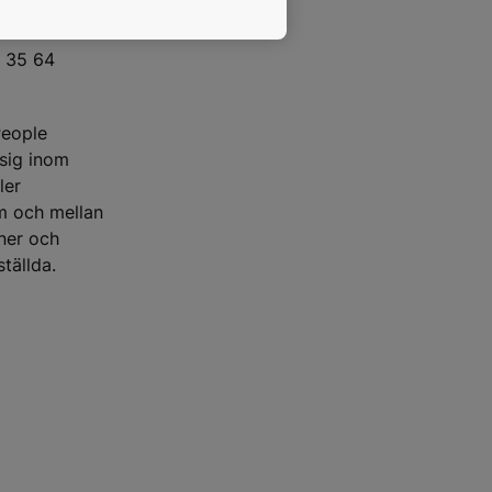
2 35 64
People
 sig inom
ler
om och mellan
oner och
tällda.