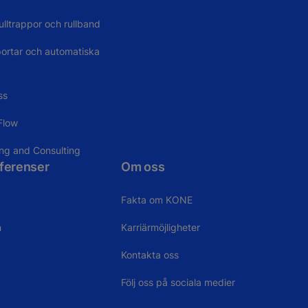
ulltrappor och rullband
portar och automatiska
ss
Flow
ing and Consulting
eferenser
Om oss
Fakta om KONE
n
Karriärmöjligheter
Kontakta oss
Följ oss på sociala medier