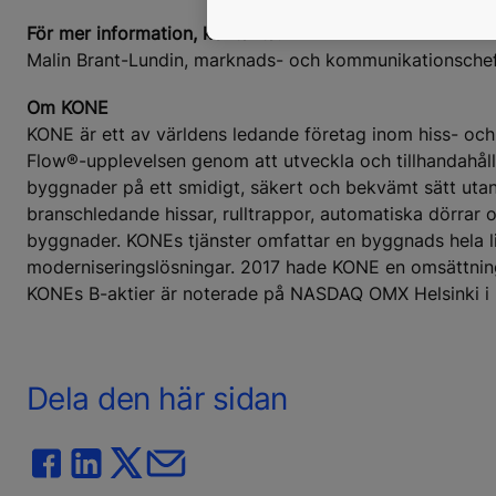
För mer information, kontakta:
Malin Brant-Lundin, marknads- och kommunikationsche
Om KONE
KONE är ett av världens ledande företag inom hiss- och
Flow®-upplevelsen genom att utveckla och tillhandahålla
byggnader på ett smidigt, säkert och bekvämt sätt utan 
branschledande hissar, rulltrappor, automatiska dörrar 
byggnader. KONEs tjänster omfattar en byggnads hela liv
moderniseringslösningar. 2017 hade KONE en omsättning 
KONEs B-aktier är noterade på NASDAQ OMX Helsinki i 
Dela den här sidan