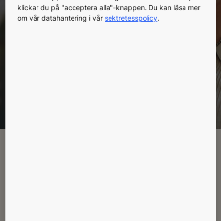
klickar du på "acceptera alla"-knappen. Du kan läsa mer
optimerar utrustningens prestanda under hela dess
om vår datahantering i vår
sektretesspolicy
.
livscykel samtidigt som vi levererar fullständig
trygghet genom att maximera dina hyresgästers
säkerhet och komfort.
Prata med en expert
Letar du efter något
speciellt?
Hur kan vi hjälpa dig?