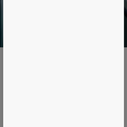
Förbättringslösningar
Få ut det mesta av din byggnad och få en helt
ny användarupplevelse med hjälp av AI och
data. Läs hur här