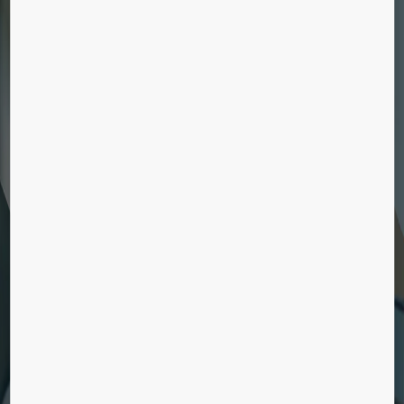
KONE Studio
Är här!
Karriär
Vill du jobba på KONE? Se våra lediga tjänster.
Saknar din byggnad en hiss?
Upptäck våra eftermonterade hisslösningar för
byggnader som för närvarande saknar hiss.