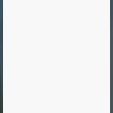
Lär känna oss
En pålitlig servicepartner
Vi tar hand om alla märken och modeller av
hissar, rulltrappor, samt automatiska dörrar och
portar.
Hissmodernisering
Öka tillförlitlighet, miljöeffektivitet, komfort
och utseende på din hiss med våra
moderniseringslösningar.